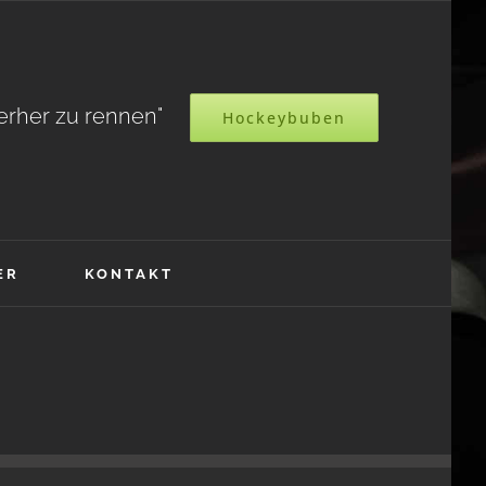
terher zu rennen"
Hockeybuben
ER
KONTAKT