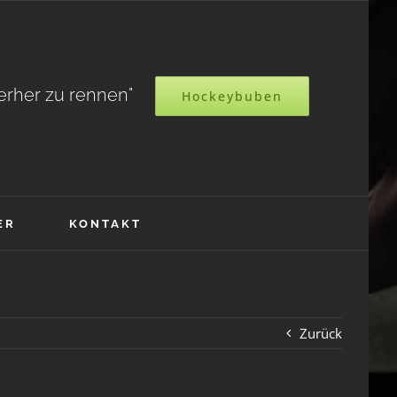
terher zu rennen"
Hockeybuben
ER
KONTAKT
Zurück