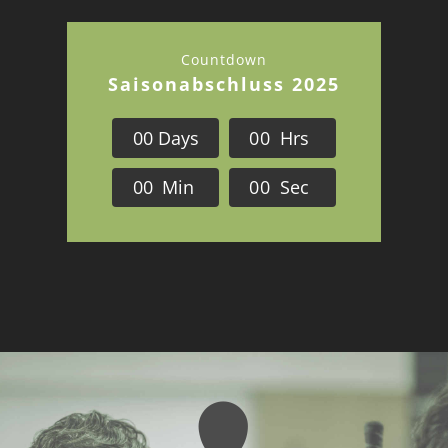
Countdown
Saisonabschluss 2025
0
0
Days
0
0
Hrs
0
0
Min
0
0
Sec