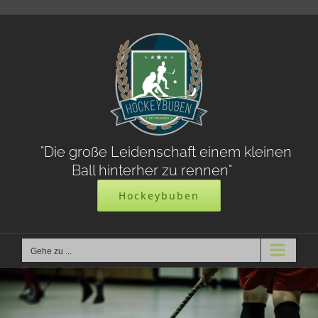
Zum
Inhalt
springen
"Die große Leidenschaft einem kleinen
Ball hinterher zu rennen"
Hockeybuben
Gehe zu ...