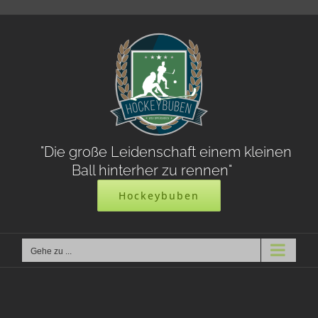
Zum
Inhalt
springen
"Die große Leidenschaft einem kleinen
Ball hinterher zu rennen"
Hockeybuben
Gehe zu ...