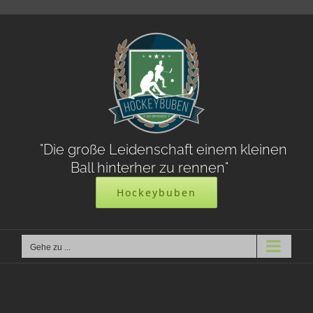
Zum
Inhalt
springen
"Die große Leidenschaft einem kleinen
Ball hinterher zu rennen"
Hockeybuben
Gehe zu ...