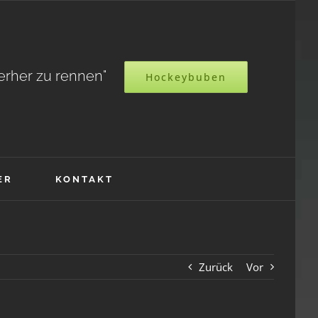
terher zu rennen"
Hockeybuben
ER
KONTAKT
Zurück
Vor