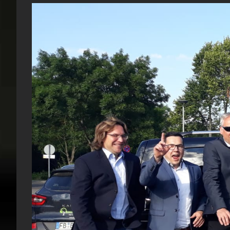
Zeige
grösseres
Bild