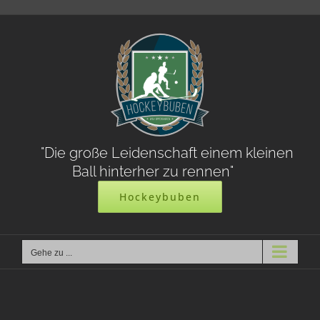
Zum
Inhalt
springen
"Die große Leidenschaft einem kleinen
Ball hinterher zu rennen"
Hockeybuben
Gehe zu ...