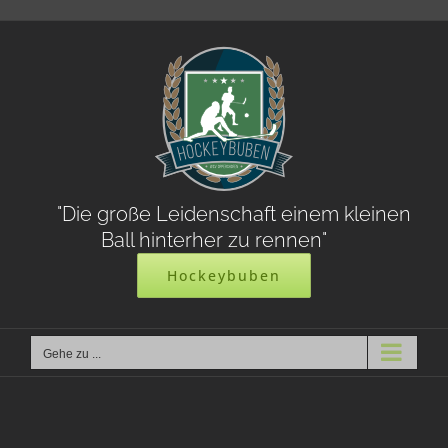
Zum
Inhalt
springen
"Die große Leidenschaft einem kleinen
Ball hinterher zu rennen"
Hockeybuben
Gehe zu ...